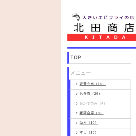
TOP
メニュー
定番弁当（14）
お弁当（20）
おかずのみ（4）
豪華会席（8）
助六（10）
すし（10）