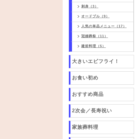
刺身（3）
オードブル（9）
人気の単品メニュー（17）
冠婚葬祭（11）
建前料理（5）
大きいエビフライ！
お食い初め
おすすめ商品
2次会／長寿祝い
家族葬料理