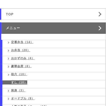
TOP
メニュー
定番弁当（14）
お弁当（20）
おかずのみ（4）
豪華会席（8）
助六（10）
すし（10）
刺身（3）
オードブル（9）