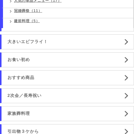
人気の単品メニュー（17）
冠婚葬祭（11）
建前料理（5）
大きいエビフライ！
お食い初め
おすすめ商品
2次会／長寿祝い
家族葬料理
引出物３ケから