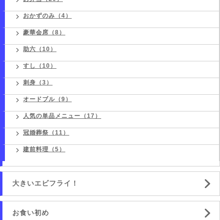
おかずのみ（4）
豪華会席（8）
助六（10）
すし（10）
刺身（3）
オードブル（9）
人気の単品メニュー（17）
冠婚葬祭（11）
建前料理（5）
大きいエビフライ！
お食い初め