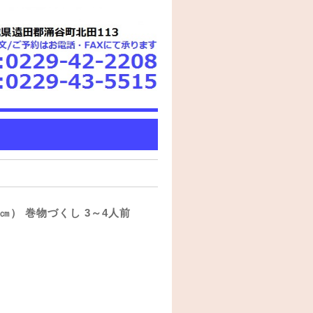
0㎝） 巻物づくし 3～4人前