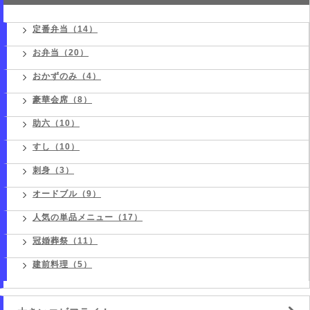
定番弁当（14）
お弁当（20）
おかずのみ（4）
豪華会席（8）
助六（10）
すし（10）
刺身（3）
オードブル（9）
人気の単品メニュー（17）
冠婚葬祭（11）
建前料理（5）