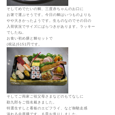
そしてめでたいの鯛、三度赤ちゃんのお口に
お箸で運ぶそうです。今日の鯛はいつものよりも
やや大きかったようです。生ものなのでその日の
入荷状況でサイズにばらつきがあります。ラッキー
でしたね。
お食い初め膳と鯛セットで
(税込)5151円です。
そしてご両家ご祖父母さまなどのもてなしに
勘九郎をご指名戴きました。
特選生すしと看板のエビフライ、など御馳走感
溢れる会席膳です。６皿お造りしました。