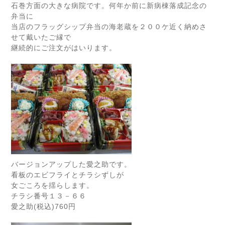
石巻方面の大きな病院です。何年か前に新病棟落成記念の
弁当に
当店のフラッグシップ弁当の海老蔵を２００ケ近く納めさ
せて戴いたご縁で
継続的にご注文がはいります。
バージョンアップした愛之助です。
看板のエビフライとチラシずしが
女ごころを揺らします。
チラシ番号１３－６６
愛之助(税込)760円