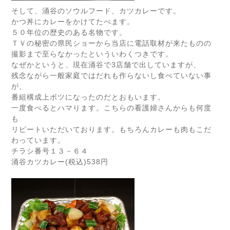
そして、涌谷のソウルフード、カツカレーです。
かつ丼にカレーをかけてたべます。
５０年位の歴史のある名物です。
ＴＶの秘密の県民ショーから当店に電話取材が来たものの
撮影まで至らなかったといういわくつきです。
なぜかというと、現在涌谷で3店舗で出していますが、
残念ながら一般家庭ではだれも作らないし食べていない事
が、
番組構成上ボツになったのだとおもいます。
一度食べるとハマります。こちらの看護婦さんからも何度
も
リピートいただいております。もちろんカレーも肉もこだ
わっています。
チラシ番号１３－６４
涌谷カツカレー(税込)538円