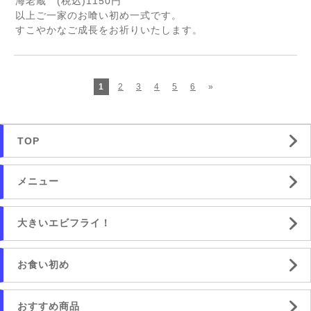
海老蔵 (税込)1150円
以上ご一家のお喰い初め一式です。
すこやかなご成長をお祈りいたします。
1
2
3
4
5
6
»
TOP
メニュー
大きいエビフライ！
お食い初め
おすすめ商品