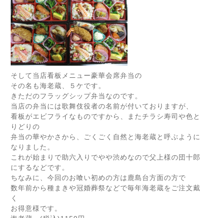
そして当店看板メニュー豪華会席弁当の
その名も海老蔵、５ケです。
きただのフラッグシップ弁当なのです。
当店の弁当には歌舞伎役者の名前が付いておりますが、
看板がエビフライなものですから、またチラシ寿司や色と
りどりの
弁当の華やかさから、ごくごく自然と海老蔵と呼ぶように
なりました。
これが始まりで助六入りでやや渋めなので父上様の団十郎
にするなどです。
ちなみに、今回のお喰い初めの方は鹿島台方面の方で
数年前から種まきや冠婚葬祭などで毎年海老蔵をご注文戴
く
お得意様です。