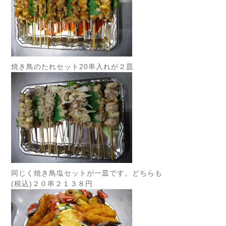
焼き鳥のたれセット20串入れが２皿
同じく焼き鳥塩セットが一皿です。どちらも
(税込)２０串２１３８円